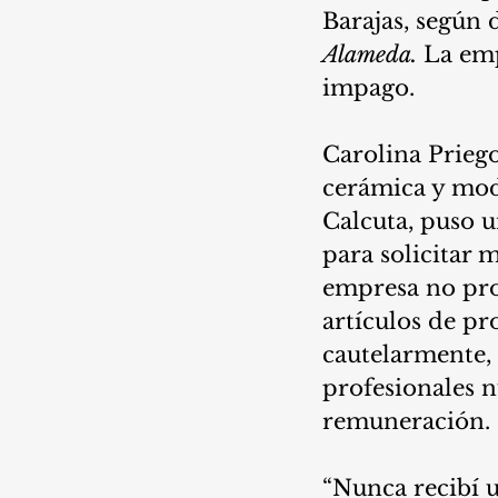
Barajas, según d
Alameda. 
La emp
impago. 
Carolina Priego
cerámica y mode
Calcuta, puso u
para solicitar 
empresa no prop
artículos de pr
cautelarmente,
profesionales n
remuneración. 
“Nunca recibí u