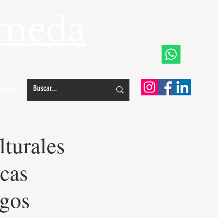
ameda
Más
lturales
icas
sgos