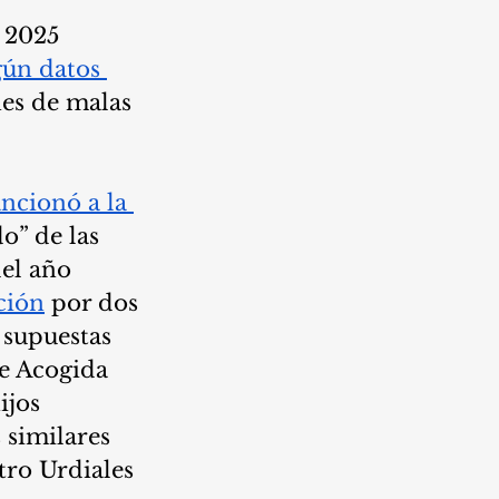
 2025 
gún datos 
nes de malas 
ancionó a la 
o” de las 
el año 
ción
 por dos 
supuestas 
e Acogida 
ijos 
similares 
tro Urdiales 