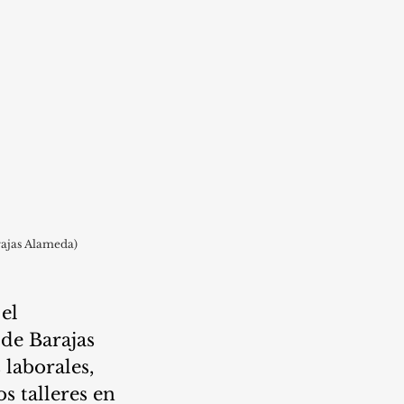
rajas Alameda)
el 
 de Barajas 
 laborales, 
s talleres en 