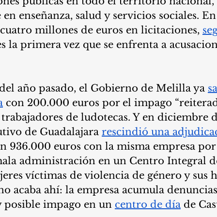
nes públicas en todo el territorio nacional, 
en enseñanza, salud y servicios sociales. En
cuatro millones de euros en licitaciones, 
se
es la primera vez que se enfrenta a acusacio
el año pasado, el Gobierno de Melilla ya 
s
a
 con 200.000 euros por el impago “reiterad
trabajadores de ludotecas. Y en diciembre d
utivo de Guadalajara 
rescindió una adjudica
en 936.000 euros con la misma empresa por 
mala administración en un Centro Integral d
res víctimas de violencia de género y sus h
no acaba ahí: la empresa acumula denuncias 
y posible impago en un 
centro de día
 de Cas