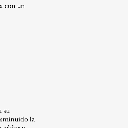
úa con un 
 su 
isminuido la 
ueldos y 