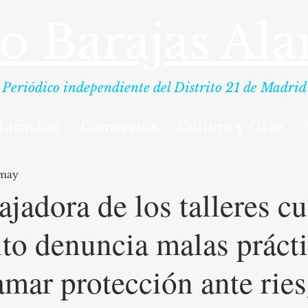
io Barajas Al
Periódico independiente del Distrito 21 de Madrid
ducación
Comercios
Cultura y Ocio
 may
ajadora de los talleres cu
rito denuncia malas práct
lamar protección ante rie