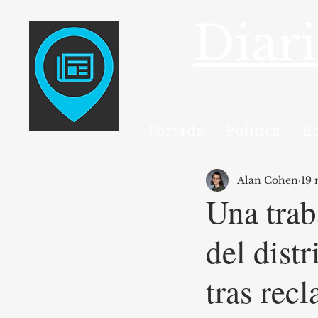
Diar
Portada
Política
E
Alan Cohen
19
Una trab
del dist
tras rec