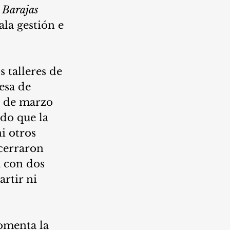
 Barajas 
la gestión e 
 talleres de 
esa de 
4 de marzo 
do que la 
i otros 
 cerraron 
 con dos 
rtir ni 
omenta la 