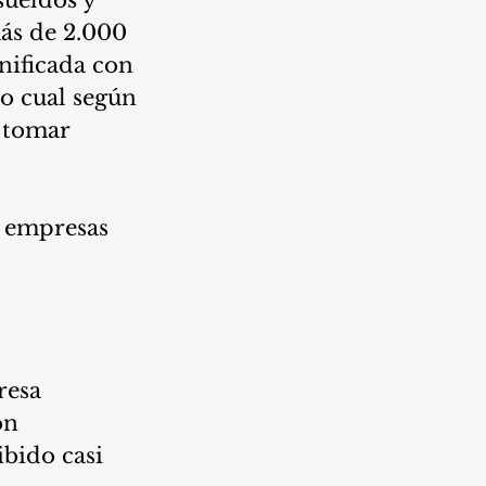
ás de 2.000 
nificada con 
o cual según 
 tomar 
 empresas 
resa 
on 
ibido casi 