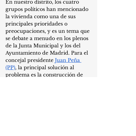
En nuestro distrito, los cuatro 
grupos políticos han mencionado 
la vivienda como una de sus 
principales prioridades o 
preocupaciones, y es un tema que 
se debate a menudo en los plenos 
de la Junta Municipal y los del 
Ayuntamiento de Madrid. Para el 
concejal presidente 
Juan Peña 
(PP)
, la principal solución al 
problema es la construcción de 
vivienda asequible, la cual 
se ha 
inaugurado recientemente
 en 
lugares como la Calle Venus de 
Barajas. Para el 
Partido 
Socialista
 y 
Más Madrid
, también 
es importante la construcción de 
vivienda pública 
permanentemente asequible, 