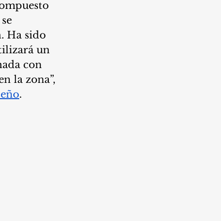
 compuesto 
se 
. Ha sido 
ilizará un 
hada con 
n la zona”, 
seño
.