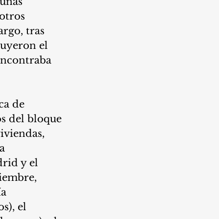
gunas 
otros 
rgo, tras 
luyeron el 
encontraba 
ca de 
s del bloque 
iviendas, 
a 
id y el 
iembre, 
a 
), el 