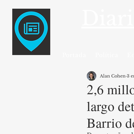
Diar
Portada
Política
E
Alan Cohen
3 e
2,6 mill
largo det
Barrio d