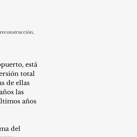
reconstrucción, 
puerto, está 
rsión total 
s de ellas 
ños las 
últimos años 
ma del 