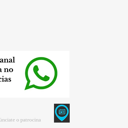
SOE de Barajas denuncia la
cción" del distrito ante los
asos salariales en los talleres
urales
nciate o patrocina