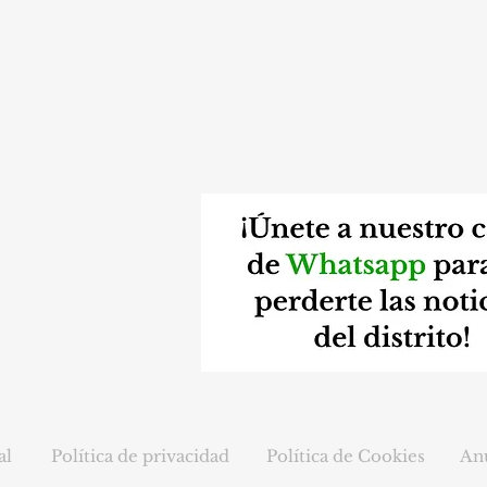
El Palacio del Capricho abrirá al
El P
público este otoño, antes de lo
"ina
previsto
retr
cult
al
Política de privacidad
Política de Cookies
Anú