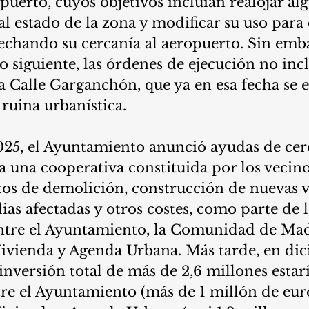
puerto, cuyos objetivos incluían realojar al
l estado de la zona y modificar su uso para 
chando su cercanía al aeropuerto. Sin emba
o siguiente, las órdenes de ejecución no inc
a Calle Garganchón, que ya en esa fecha se 
 ruina urbanística.
025, el Ayuntamiento anunció ayudas de cer
 una cooperativa constituida por los vecino
tos de demolición, construcción de nuevas v
ias afectadas y otros costes, como parte de l
ntre el Ayuntamiento, la Comunidad de Madr
Vivienda y Agenda Urbana. Más tarde, en dic
inversión total de más de 2,6 millones estarí
e el Ayuntamiento (más de 1 millón de euros