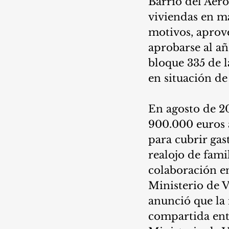
Barrio del Aero
viviendas en ma
motivos, aprove
aprobarse al añ
bloque 335 de l
en situación de
En agosto de 2
900.000 euros a
para cubrir gas
realojo de famil
colaboración e
Ministerio de 
anunció que la 
compartida entr