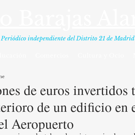
io Barajas Al
Periódico independiente del Distrito 21 de Madrid
ducación
Comercios
Cultura y Ocio
ne
ones de euros invertidos t
erioro de un edificio en 
el Aeropuerto