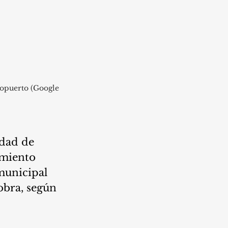
ropuerto (Google 
dad de 
miento 
municipal 
obra, según 