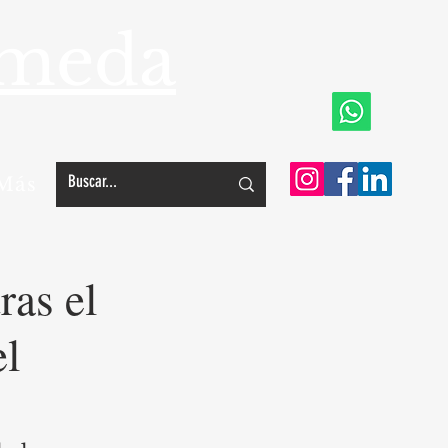
ameda
Más
ras el
el