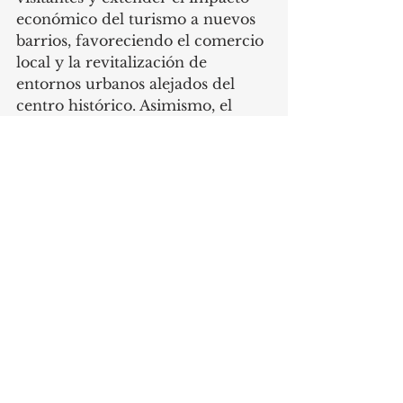
económico del turismo a nuevos 
barrios, favoreciendo el comercio 
local y la revitalización de 
entornos urbanos alejados del 
centro histórico. Asimismo, el 
plan se alinea con los objetivos 
recogidos en el Plan Estratégico 
de Turismo de la Ciudad de 
Madrid 2024-2027 y con el 
modelo de turismo sostenible 
defendido por el Gobierno 
municipal.
Aunque la modificación se aplica 
de forma general a los ámbitos 
regulados por la Norma Zonal 9 
grado 3º, el Consistorio también 
deja abierta la posibilidad de 