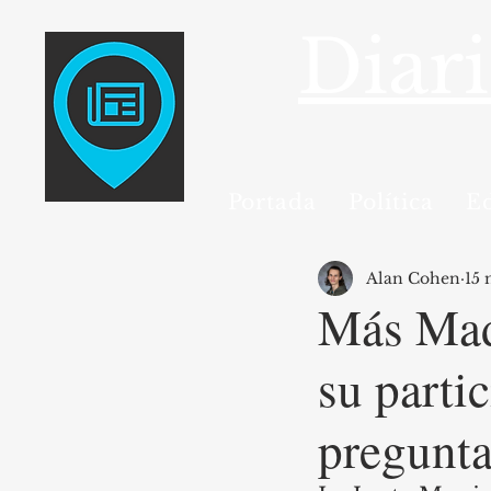
Diar
Portada
Política
E
Alan Cohen
15
Más Madr
su parti
pregunta