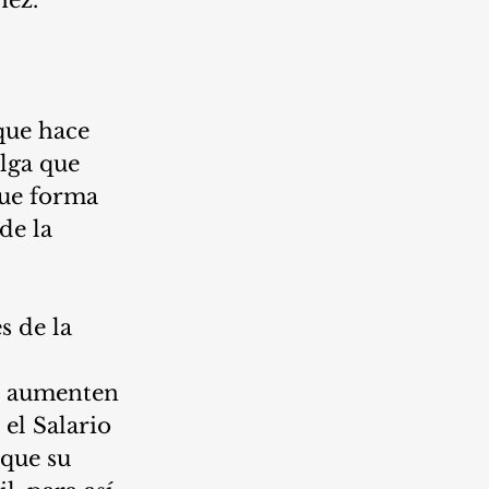
 que hace 
lga que 
que forma 
de la 
s de la 
e aumenten 
el Salario 
que su 