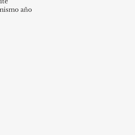
ite 
 mismo año