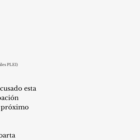
iles PLEI)
cusado esta 
pación 
l próximo 
oarta 