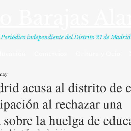
io Barajas Al
Periódico independiente del Distrito 21 de Madrid
ducación
Comercios
Cultura y Ocio
 may
id acusa al distrito de c
cipación al rechazar una
 sobre la huelga de educ