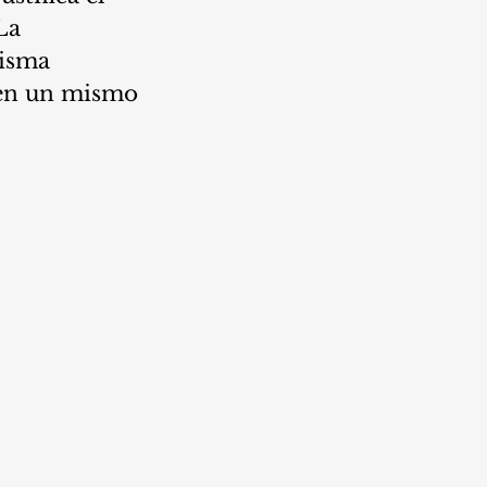
La 
isma 
 en un mismo 