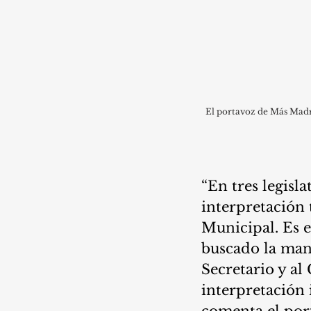
El portavoz de Más Madri
“En tres legisla
interpretación 
Municipal. Es e
buscado la mane
Secretario y al
interpretación i
comenta el por