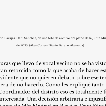
d Barajas, Dani Sánchez, en una foto de archivo del pleno de la Junta Mu
de 2025. (Alan Cohen/Diario Barajas Alameda)
turas que llevo de vocal vecino no se ha vist
tan retorcida como la que acaba de hacer est
vidente que no quieren debatir sobre ese te
ra de no hacerlo. Como les expliqué tanto a
 Coordinador del distrito eso es totalmente fa
nteresada. Una decisión arbitraria e injustifi
tavoz de Más Madrid en Barajas, Dani Sánc