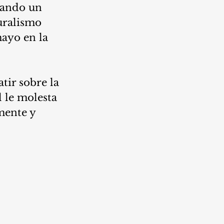
rando un 
uralismo 
ayo en la 
ir sobre la 
 le molesta 
mente y 