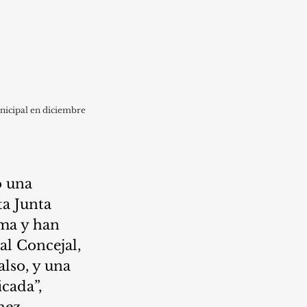
nicipal en diciembre 
o una 
a Junta 
ma y han 
l Concejal, 
lso, y una 
cada”, 
hez.