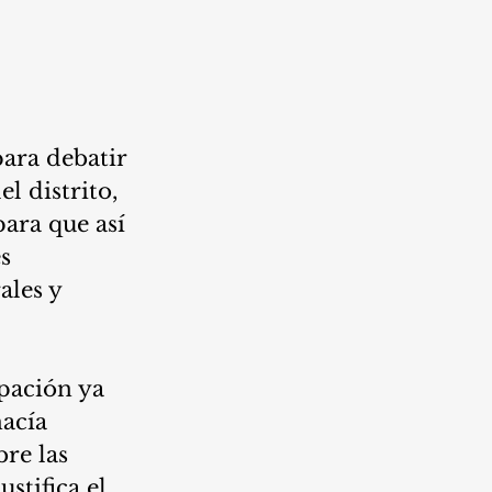
ara debatir 
l distrito, 
ara que así 
s 
ales y 
pación ya 
acía 
re las 
stifica el 