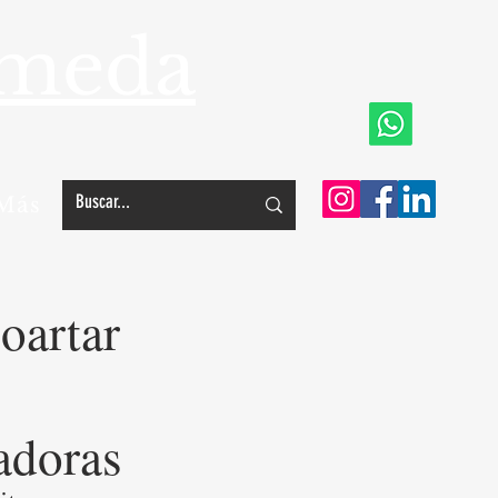
ameda
Más
oartar
adoras