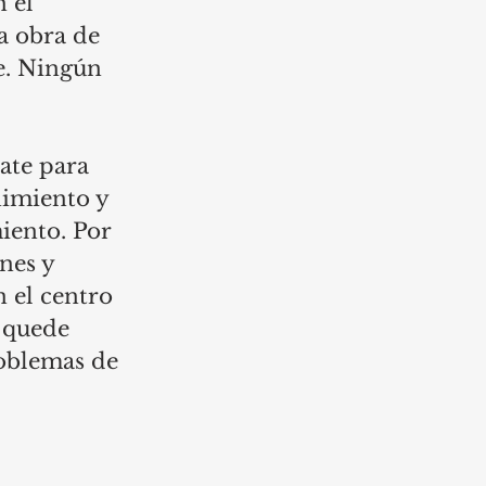
 el 
a obra de 
e. Ningún 
ate para 
imiento y 
iento. Por 
nes y 
 el centro 
 quede 
roblemas de 