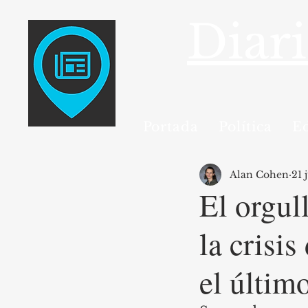
Diar
Portada
Política
E
Alan Cohen
21 
El orgul
la crisi
el último