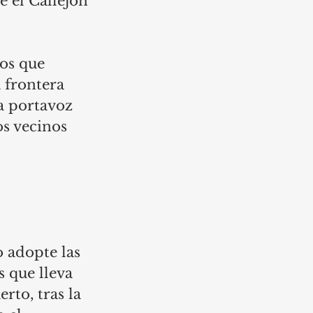
 el Callejón 
os que 
a frontera 
la portavoz 
s vecinos 
 adopte las 
 que lleva 
to, tras la 