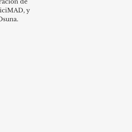
ración de 
BiciMAD, y 
Osuna.