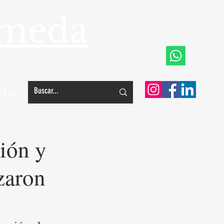
ameda
Más
ión y
izaron