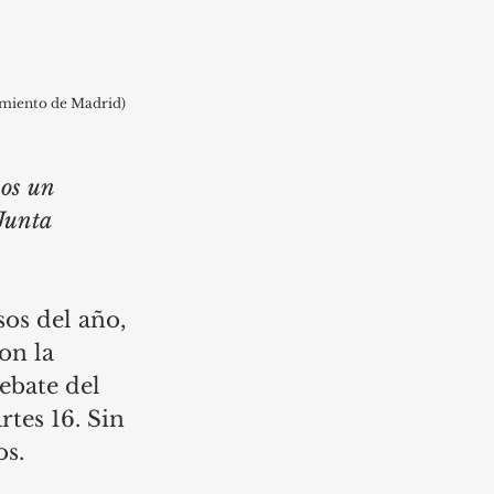
tamiento de Madrid)
os un 
Junta 
os del año, 
on la 
ebate del 
tes 16. Sin 
s. 