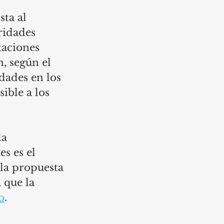
ta al 
ridades 
aciones 
, según el 
dades en los 
ible a los 
a 
s es el 
 la propuesta 
 que la 
o
. 