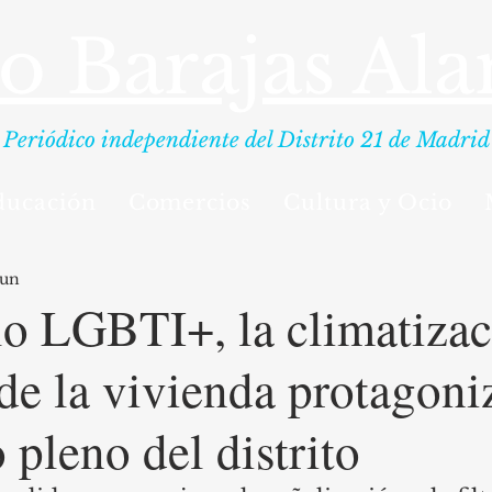
io Barajas Al
Periódico independiente del Distrito 21 de Madrid
ducación
Comercios
Cultura y Ocio
jun
lo LGBTI+, la climatizac
s de la vivienda protagon
 pleno del distrito