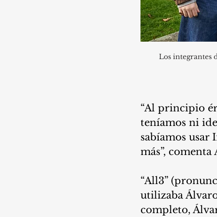
Los integrantes 
“Al principio é
teníamos ni ide
sabíamos usar 
más”, comenta 
“All3” (pronunc
utilizaba Álvar
completo, Álvar