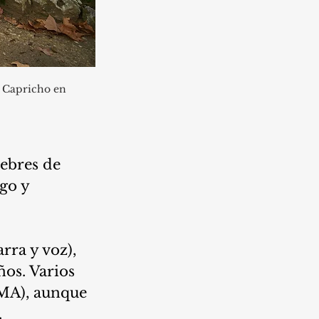
l Capricho en 
lebres de 
go y 
rra y voz), 
ños. Varios 
EMA), aunque 
 