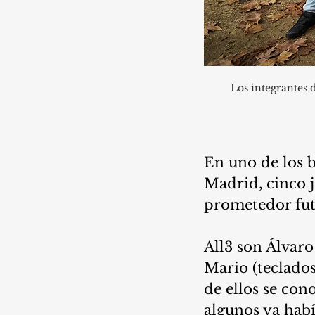
Los integrantes 
En uno de los b
Madrid, cinco j
prometedor fut
All3 son Álvaro 
Mario (teclados)
de ellos se co
algunos ya habí