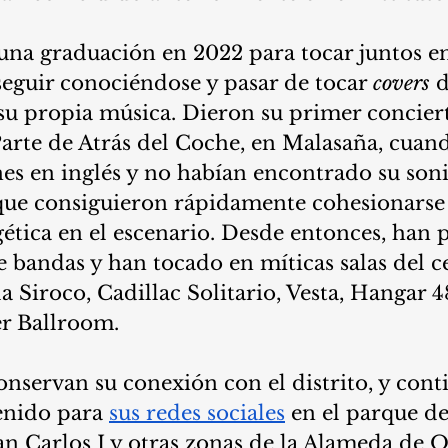
na graduación en 2022 para tocar juntos en 
 seguir conociéndose y pasar de tocar 
covers
 
r su propia música. Dieron su primer conciert
Parte de Atrás del Coche, en Malasaña, cuan
es en inglés y no habían encontrado su soni
que consiguieron rápidamente cohesionarse 
ética en el escenario. Desde entonces, han 
 bandas y han tocado en míticas salas del c
 Siroco, Cadillac Solitario, Vesta, Hangar 
er Ballroom.
nservan su conexión con el distrito, y cont
nido para 
sus redes sociales
 en el parque de
an Carlos I y otras zonas de la Alameda de O