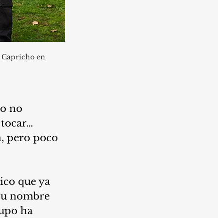
l Capricho en 
o no 
 tocar… 
, pero poco 
ico que ya 
 su nombre 
upo ha 