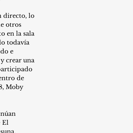
directo, lo 
de otros 
o en la sala 
do todavía 
do e 
y crear una 
participado 
entro de 
48, Moby 
inúan 
 El 
suna. 