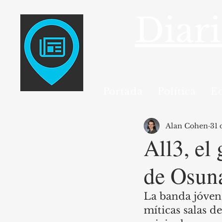
Diar
Portada
Política
E
Alan Cohen
31 
All3, el
de Osuna
La banda jóven 
míticas salas d