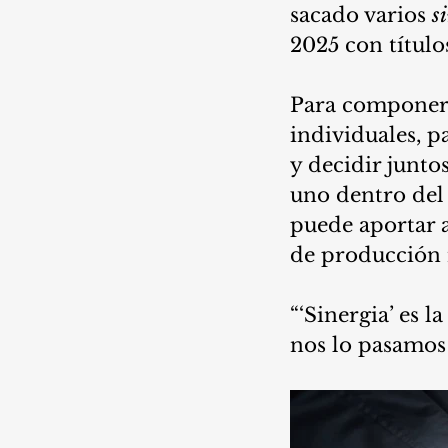
sacado varios 
s
2025 con títul
Para componer,
individuales, p
y decidir junto
uno dentro del 
puede aportar 
de producción 
“‘Sinergia’ es l
nos lo pasamos