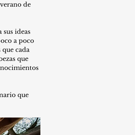
l verano de 
 sus ideas 
poco a poco 
 que cada 
oezas que 
onocimientos 
enario que 