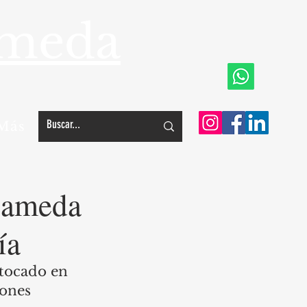
ameda
Más
Alameda
ía
 tocado en 
ones 